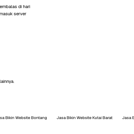
embalas di hari
rmasuk server
lainnya.
sa Bikin Website Bontang
Jasa Bikin Website Kutai Barat
Jasa B