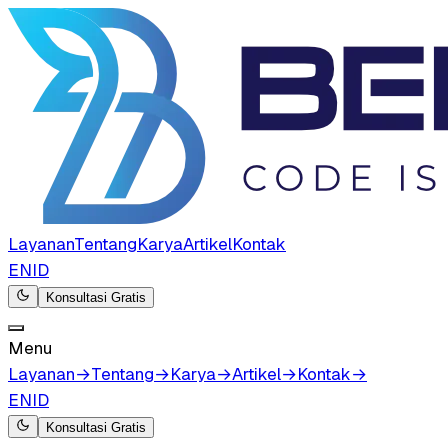
Layanan
Tentang
Karya
Artikel
Kontak
EN
ID
Konsultasi Gratis
Menu
Layanan
→
Tentang
→
Karya
→
Artikel
→
Kontak
→
EN
ID
Konsultasi Gratis