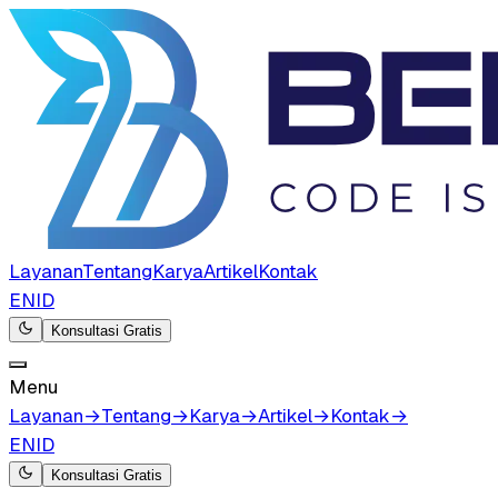
Layanan
Tentang
Karya
Artikel
Kontak
EN
ID
Konsultasi Gratis
Menu
Layanan
→
Tentang
→
Karya
→
Artikel
→
Kontak
→
EN
ID
Konsultasi Gratis