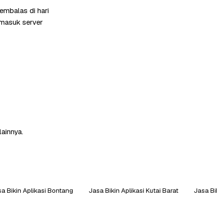
embalas di hari
rmasuk server
lainnya.
a Bikin Aplikasi Bontang
Jasa Bikin Aplikasi Kutai Barat
Jasa Bi