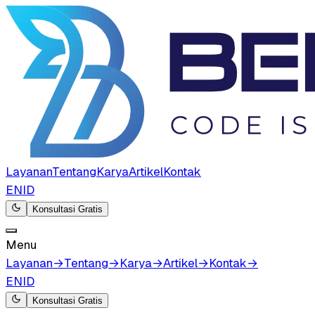
Layanan
Tentang
Karya
Artikel
Kontak
EN
ID
Konsultasi Gratis
Menu
Layanan
→
Tentang
→
Karya
→
Artikel
→
Kontak
→
EN
ID
Konsultasi Gratis