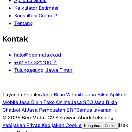
Aplikasi Gratis
Kalkulator Estimasi
Konsultasi Gratis
↗
Tentang
Kontak
halo@beemata.co.id
+62 812 321 100
↗
Tulungagung, Jawa Timur
Layanan Populer
Jasa Bikin Website
Jasa Bikin Aplikasi
Mobile
Jasa Bikin Toko Online
Jasa SEO
Jasa Bikin
Chatbot AI
Jasa Pembuatan ERP
Semua layanan →
© 2026 Bee Mata · CV Sekawan Abadi Teknologi
Kebijakan Privasi
Kebijakan Cookie
Hak
Pengaturan Cookie