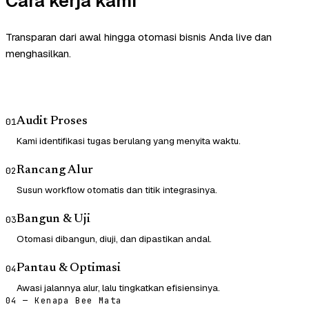
Cara kerja kami
Transparan dari awal hingga otomasi bisnis Anda live dan
menghasilkan.
Audit Proses
01
Kami identifikasi tugas berulang yang menyita waktu.
Rancang Alur
02
Susun workflow otomatis dan titik integrasinya.
Bangun & Uji
03
Otomasi dibangun, diuji, dan dipastikan andal.
Pantau & Optimasi
04
Awasi jalannya alur, lalu tingkatkan efisiensinya.
04 — Kenapa Bee Mata