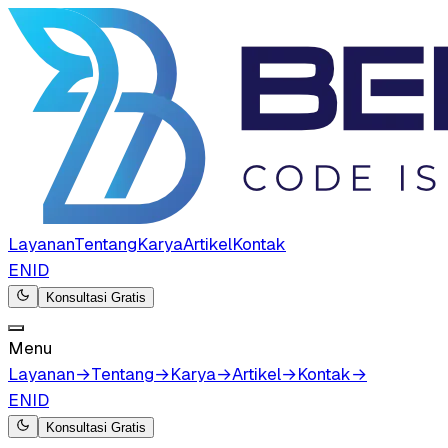
Layanan
Tentang
Karya
Artikel
Kontak
EN
ID
Konsultasi Gratis
Menu
Layanan
→
Tentang
→
Karya
→
Artikel
→
Kontak
→
EN
ID
Konsultasi Gratis