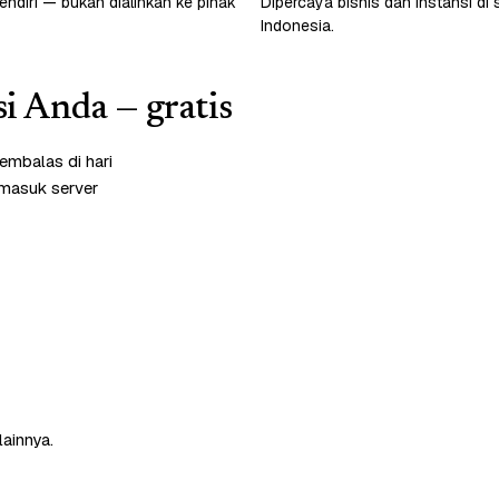
endiri — bukan dialihkan ke pihak
Dipercaya bisnis dan instansi di 
Indonesia.
si Anda — gratis
embalas di hari
rmasuk server
lainnya.