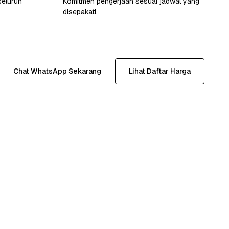
seluruh
Komitmen pengerjaan sesuai jadwal yang
disepakati.
Chat WhatsApp Sekarang
Lihat Daftar Harga