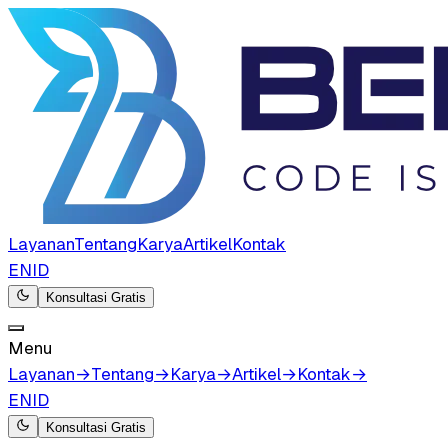
Layanan
Tentang
Karya
Artikel
Kontak
EN
ID
Konsultasi Gratis
Menu
Layanan
→
Tentang
→
Karya
→
Artikel
→
Kontak
→
EN
ID
Konsultasi Gratis