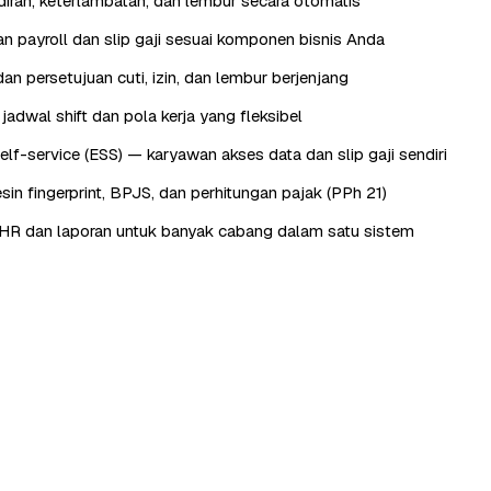
iran, keterlambatan, dan lembur secara otomatis
n payroll dan slip gaji sesuai komponen bisnis Anda
an persetujuan cuti, izin, dan lembur berjenjang
adwal shift dan pola kerja yang fleksibel
lf-service (ESS) — karyawan akses data dan slip gaji sendiri
sin fingerprint, BPJS, dan perhitungan pajak (PPh 21)
HR dan laporan untuk banyak cabang dalam satu sistem