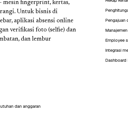
Rekap kehad
mesin fingerprint, kertas,
Penghitunga
rangi. Untuk bisnis di
Pengajuan d
bar, aplikasi absensi online
n verifikasi foto (selfie) dan
Manajemen j
ambatan, dan lembur
Employee se
Integrasi me
Dashboard 
butuhan dan anggaran