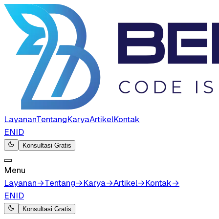
Layanan
Tentang
Karya
Artikel
Kontak
EN
ID
Konsultasi Gratis
Menu
Layanan
→
Tentang
→
Karya
→
Artikel
→
Kontak
→
EN
ID
Konsultasi Gratis