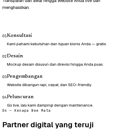
Transparan dari awal hingga website Anda live dan
menghasilkan.
Konsultasi
01
Kami pahami kebutuhan dan tujuan bisnis Anda — gratis.
Desain
02
Mockup desain disusun dan direvisi hingga Anda puas.
Pengembangan
03
Website dibangun rapi, cepat, dan SEO-friendly.
Peluncuran
04
Go live, lalu kami dampingi dengan maintenance.
04 — Kenapa Bee Mata
Partner digital yang teruji