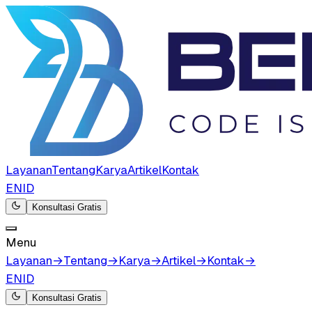
Layanan
Tentang
Karya
Artikel
Kontak
EN
ID
Konsultasi Gratis
Menu
Layanan
→
Tentang
→
Karya
→
Artikel
→
Kontak
→
EN
ID
Konsultasi Gratis