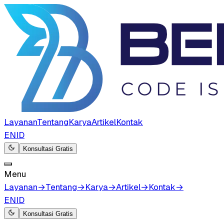
Layanan
Tentang
Karya
Artikel
Kontak
EN
ID
Konsultasi Gratis
Menu
Layanan
→
Tentang
→
Karya
→
Artikel
→
Kontak
→
EN
ID
Konsultasi Gratis