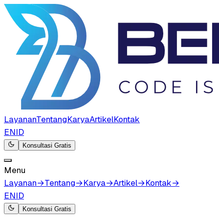
Layanan
Tentang
Karya
Artikel
Kontak
EN
ID
Konsultasi Gratis
Menu
Layanan
→
Tentang
→
Karya
→
Artikel
→
Kontak
→
EN
ID
Konsultasi Gratis