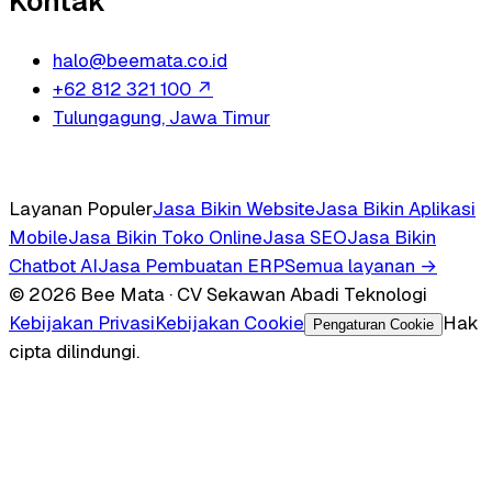
Kontak
halo@beemata.co.id
+62 812 321 100
↗
Tulungagung, Jawa Timur
Layanan Populer
Jasa Bikin Website
Jasa Bikin Aplikasi
Mobile
Jasa Bikin Toko Online
Jasa SEO
Jasa Bikin
Chatbot AI
Jasa Pembuatan ERP
Semua layanan →
© 2026 Bee Mata · CV Sekawan Abadi Teknologi
Kebijakan Privasi
Kebijakan Cookie
Hak
Pengaturan Cookie
cipta dilindungi.