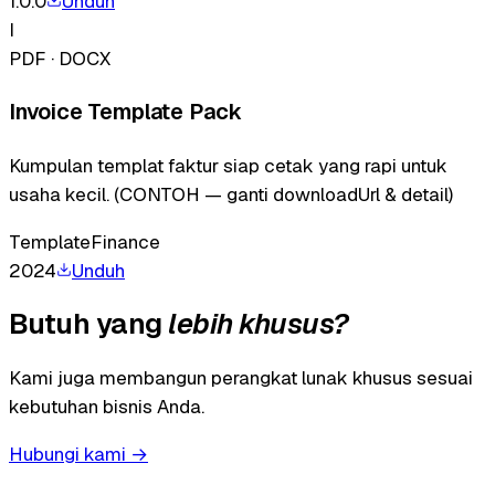
1.0.0
Unduh
I
PDF · DOCX
Invoice Template Pack
Kumpulan templat faktur siap cetak yang rapi untuk
usaha kecil. (CONTOH — ganti downloadUrl & detail)
Template
Finance
2024
Unduh
Butuh yang
lebih khusus?
Kami juga membangun perangkat lunak khusus sesuai
kebutuhan bisnis Anda.
Hubungi kami
→