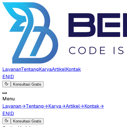
Layanan
Tentang
Karya
Artikel
Kontak
EN
ID
Konsultasi Gratis
Menu
Layanan
→
Tentang
→
Karya
→
Artikel
→
Kontak
→
EN
ID
Konsultasi Gratis