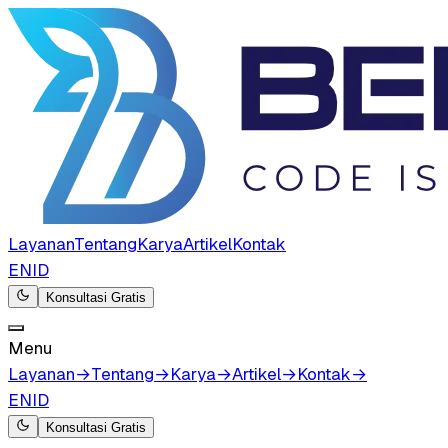
Layanan
Tentang
Karya
Artikel
Kontak
EN
ID
Konsultasi Gratis
Menu
Layanan
→
Tentang
→
Karya
→
Artikel
→
Kontak
→
EN
ID
Konsultasi Gratis