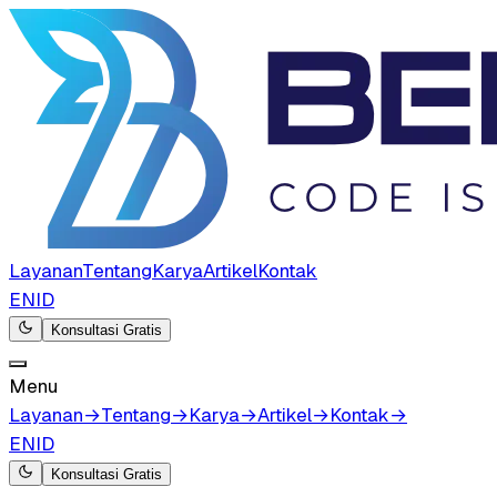
Layanan
Tentang
Karya
Artikel
Kontak
EN
ID
Konsultasi Gratis
Menu
Layanan
→
Tentang
→
Karya
→
Artikel
→
Kontak
→
EN
ID
Konsultasi Gratis