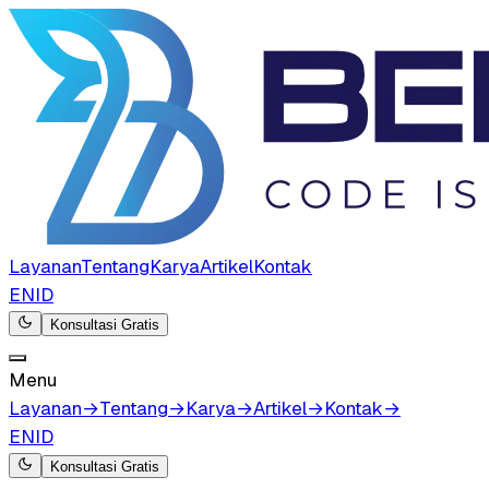
Layanan
Tentang
Karya
Artikel
Kontak
EN
ID
Konsultasi Gratis
Menu
Layanan
→
Tentang
→
Karya
→
Artikel
→
Kontak
→
EN
ID
Konsultasi Gratis