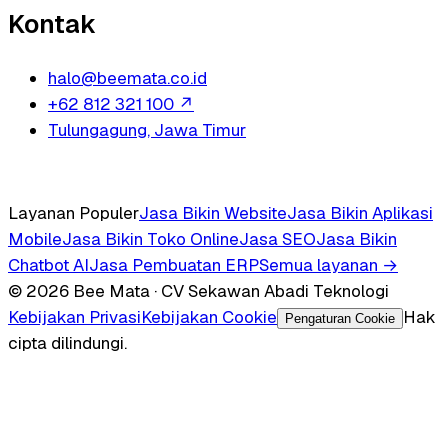
Kontak
halo@beemata.co.id
+62 812 321 100
↗
Tulungagung, Jawa Timur
Layanan Populer
Jasa Bikin Website
Jasa Bikin Aplikasi
Mobile
Jasa Bikin Toko Online
Jasa SEO
Jasa Bikin
Chatbot AI
Jasa Pembuatan ERP
Semua layanan →
© 2026 Bee Mata · CV Sekawan Abadi Teknologi
Kebijakan Privasi
Kebijakan Cookie
Hak
Pengaturan Cookie
cipta dilindungi.