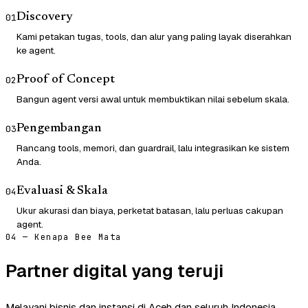
Discovery
01
Kami petakan tugas, tools, dan alur yang paling layak diserahkan
ke agent.
Proof of Concept
02
Bangun agent versi awal untuk membuktikan nilai sebelum skala.
Pengembangan
03
Rancang tools, memori, dan guardrail, lalu integrasikan ke sistem
Anda.
Evaluasi & Skala
04
Ukur akurasi dan biaya, perketat batasan, lalu perluas cakupan
agent.
04 — Kenapa Bee Mata
Partner digital yang teruji
Melayani bisnis dan instansi di Aceh dan seluruh Indonesia.