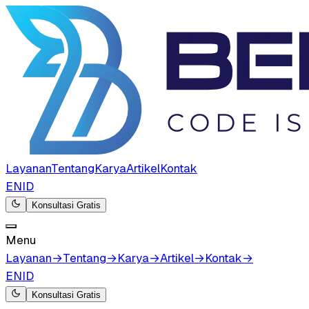
Layanan
Tentang
Karya
Artikel
Kontak
EN
ID
Konsultasi Gratis
Menu
Layanan
→
Tentang
→
Karya
→
Artikel
→
Kontak
→
EN
ID
Konsultasi Gratis