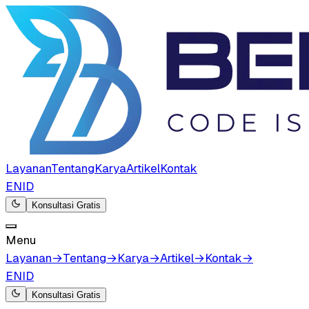
Layanan
Tentang
Karya
Artikel
Kontak
EN
ID
Konsultasi Gratis
Menu
Layanan
→
Tentang
→
Karya
→
Artikel
→
Kontak
→
EN
ID
Konsultasi Gratis