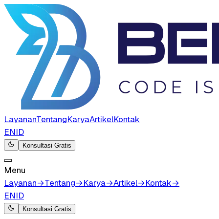
Layanan
Tentang
Karya
Artikel
Kontak
EN
ID
Konsultasi Gratis
Menu
Layanan
→
Tentang
→
Karya
→
Artikel
→
Kontak
→
EN
ID
Konsultasi Gratis