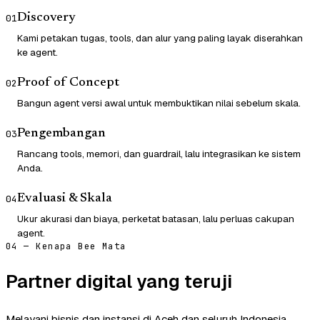
Discovery
01
Kami petakan tugas, tools, dan alur yang paling layak diserahkan
ke agent.
Proof of Concept
02
Bangun agent versi awal untuk membuktikan nilai sebelum skala.
Pengembangan
03
Rancang tools, memori, dan guardrail, lalu integrasikan ke sistem
Anda.
Evaluasi & Skala
04
Ukur akurasi dan biaya, perketat batasan, lalu perluas cakupan
agent.
04 — Kenapa Bee Mata
Partner digital yang teruji
Melayani bisnis dan instansi di Aceh dan seluruh Indonesia.