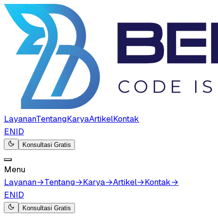
Layanan
Tentang
Karya
Artikel
Kontak
EN
ID
Konsultasi Gratis
Menu
Layanan
→
Tentang
→
Karya
→
Artikel
→
Kontak
→
EN
ID
Konsultasi Gratis