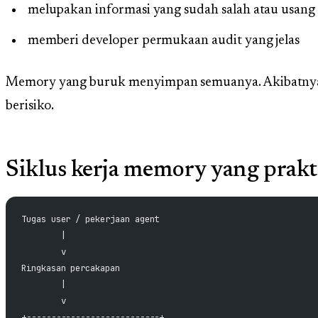
melupakan informasi yang sudah salah atau usang
memberi developer permukaan audit yang jelas
Memory yang buruk menyimpan semuanya. Akibatnya c
berisiko.
Siklus kerja memory yang prakt
Tugas user / pekerjaan agent
        |
        v
Ringkasan percakapan
        |
        v
+---------------------------+