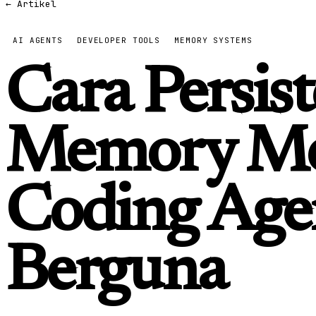
← Artikel
AI AGENTS
DEVELOPER TOOLS
MEMORY SYSTEMS
Cara Persis
Memory Me
Coding Age
Berguna