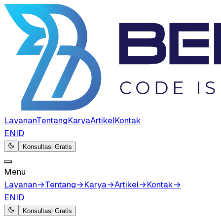
Layanan
Tentang
Karya
Artikel
Kontak
EN
ID
Konsultasi Gratis
Menu
Layanan
→
Tentang
→
Karya
→
Artikel
→
Kontak
→
EN
ID
Konsultasi Gratis