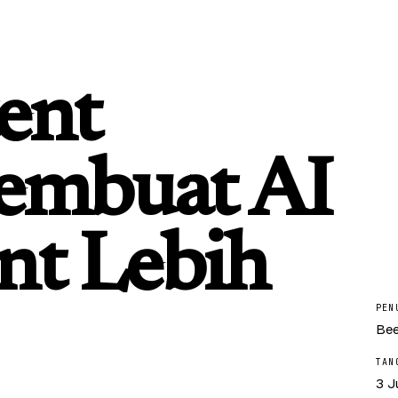
tent
mbuat AI
nt Lebih
PEN
Bee
TAN
3 J