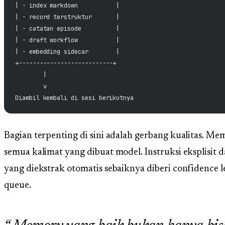
| - index markdown           |
| - record terstruktur       |
| - catatan episode          |
| - draft workflow           |
| - embedding sidecar        |
+---------------------------+
        |
        v
Diambil kembali di sesi berikutnya
Bagian terpenting di sini adalah gerbang kualitas. Me
semua kalimat yang dibuat model. Instruksi eksplisit da
yang diekstrak otomatis sebaiknya diberi confidence 
queue.