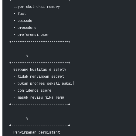
| Layer ekstraksi memory     |
| - fact                     |
| - episode                  |
| - procedure                |
| - preferensi user          |
+---------------------------+
        |
        v
+---------------------------+
| Gerbang kualitas & safety  |
| - tidak menyimpan secret   |
| - bukan progres sekali pakai|
| - confidence score         |
| - masuk review jika ragu   |
+---------------------------+
        |
        v
+---------------------------+
| Penyimpanan persistent     |