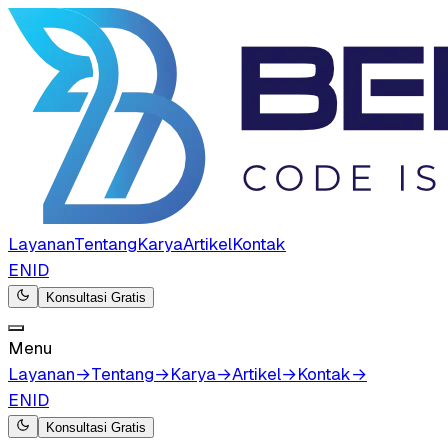
Layanan
Tentang
Karya
Artikel
Kontak
EN
ID
Konsultasi Gratis
Menu
Layanan
→
Tentang
→
Karya
→
Artikel
→
Kontak
→
EN
ID
Konsultasi Gratis