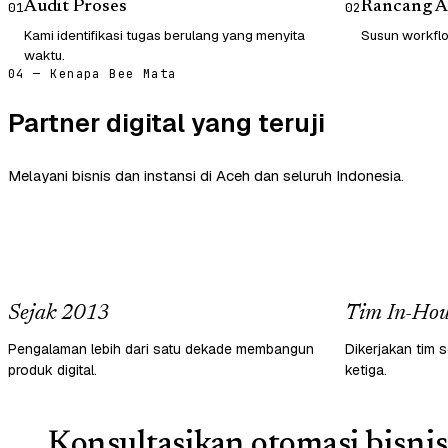
Audit Proses
Rancang A
01
02
Kami identifikasi tugas berulang yang menyita
Susun workflow
waktu.
04 — Kenapa Bee Mata
Partner digital yang teruji
Melayani bisnis dan instansi di Aceh dan seluruh Indonesia.
Sejak 2013
Tim In-Hou
Pengalaman lebih dari satu dekade membangun
Dikerjakan tim s
produk digital.
ketiga.
Konsultasikan otomasi bisnis