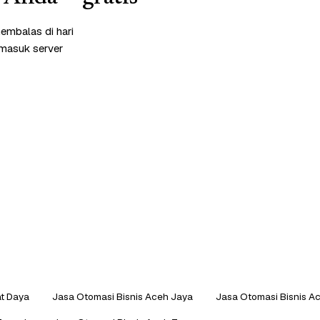
embalas di hari
rmasuk server
at Daya
Jasa Otomasi Bisnis Aceh Jaya
Jasa Otomasi Bisnis A