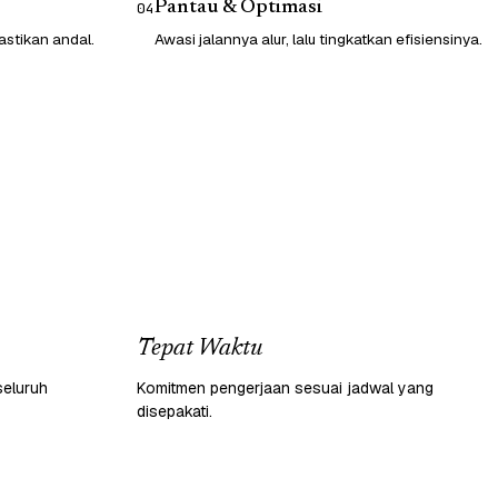
Pantau & Optimasi
04
astikan andal.
Awasi jalannya alur, lalu tingkatkan efisiensinya.
Tepat Waktu
seluruh
Komitmen pengerjaan sesuai jadwal yang
disepakati.