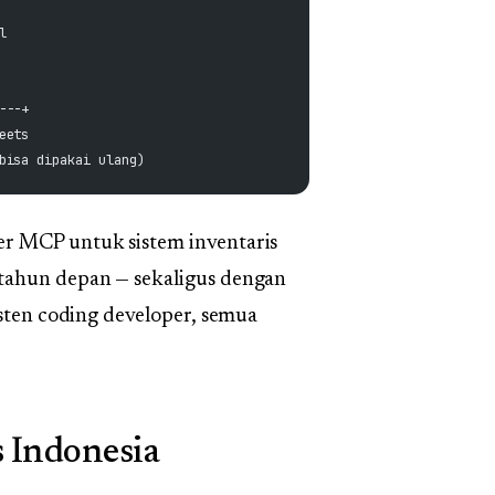
l
---+
eets
bisa dipakai ulang)
er MCP untuk sistem inventaris
 tahun depan — sekaligus dengan
isten coding developer, semua
s Indonesia