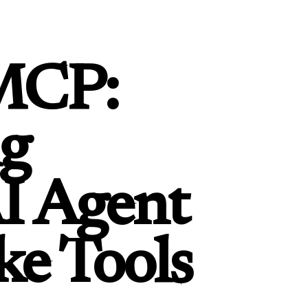
MCP:
ng
I Agent
e Tools