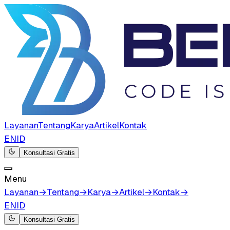
Layanan
Tentang
Karya
Artikel
Kontak
EN
ID
Konsultasi Gratis
Menu
Layanan
→
Tentang
→
Karya
→
Artikel
→
Kontak
→
EN
ID
Konsultasi Gratis