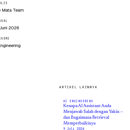
ULIS
 Mata Team
GGAL
Juni 2026
EGORI
Engineering
ARTIKEL LAINNYA
AI ENGINEERING
Kenapa AI Assistant Anda
Menjawab Salah dengan Yakin —
dan Bagaimana Retrieval
Memperbaikinya
9 Juli 2026