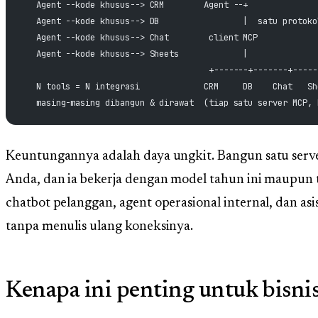
   Agent --kode khusus--> CRM        Agent --+
   Agent --kode khusus--> DB                 |  satu protoko
   Agent --kode khusus--> Chat        client MCP
   Agent --kode khusus--> Sheets             |
                                      +-------+-------+-----
   N tools = N integrasi             CRM     DB    Chat   Sh
   masing-masing dibangun & dirawat  (tiap satu server MCP, 
Keuntungannya adalah daya ungkit. Bangun satu serv
Anda, dan ia bekerja dengan model tahun ini maupun
chatbot pelanggan, agent operasional internal, dan as
tanpa menulis ulang koneksinya.
Kenapa ini penting untuk bisni