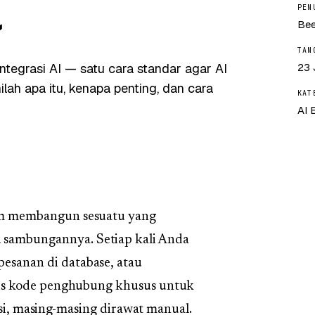
PEN
Bee
TAN
ntegrasi AI — satu cara standar agar AI
23 
ah apa itu, kenapa penting, dan cara
KAT
AI 
lam membangun sesuatu yang
 sambungannya. Setiap kali Anda
pesanan di database, atau
is kode penghubung khusus untuk
asi, masing-masing dirawat manual.