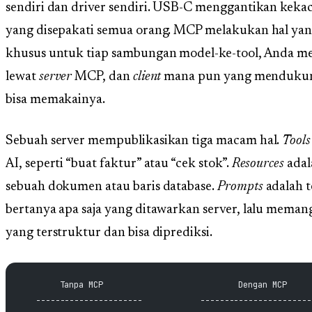
sendiri dan driver sendiri. USB-C menggantikan keka
yang disepakati semua orang. MCP melakukan hal yang
khusus untuk tiap sambungan model-ke-tool, Anda me
lewat
server
MCP, dan
client
mana pun yang mendukung
bisa memakainya.
Sebuah server mempublikasikan tiga macam hal.
Tools
AI, seperti “buat faktur” atau “cek stok”.
Resources
adal
sebuah dokumen atau baris database.
Prompts
adalah t
bertanya apa saja yang ditawarkan server, lalu mema
yang terstruktur dan bisa diprediksi.
        Tanpa MCP                            Dengan MCP
   ----------------------            -----------------------