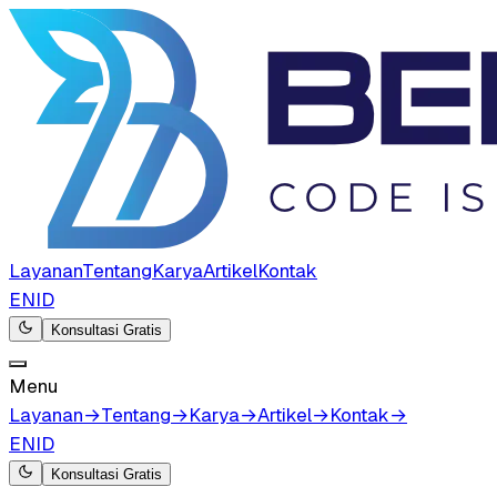
Layanan
Tentang
Karya
Artikel
Kontak
EN
ID
Konsultasi Gratis
Menu
Layanan
→
Tentang
→
Karya
→
Artikel
→
Kontak
→
EN
ID
Konsultasi Gratis