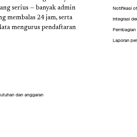
yang serius — banyak admin
Notifikasi 
ng membalas 24 jam, serta
Integrasi d
Mata mengurus pendaftaran
Pembagian c
Laporan pe
butuhan dan anggaran