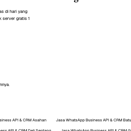
s di hari yang
server gratis 1
nnya.
siness API & CRM Asahan
Jasa WhatsApp Business API & CRM Batu
ess API & CRM Deli Serdang
Jasa WhatsApp Business API & CRM Gu