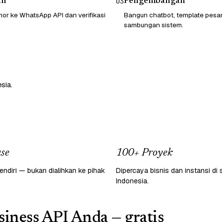
an
Pengembangan
03
or ke WhatsApp API dan verifikasi
Bangun chatbot, template pesa
sambungan sistem.
sia.
se
100+ Proyek
endiri — bukan dialihkan ke pihak
Dipercaya bisnis dan instansi di 
Indonesia.
iness API Anda — gratis