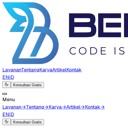
Layanan
Tentang
Karya
Artikel
Kontak
EN
ID
Konsultasi Gratis
Menu
Layanan
→
Tentang
→
Karya
→
Artikel
→
Kontak
→
EN
ID
Konsultasi Gratis