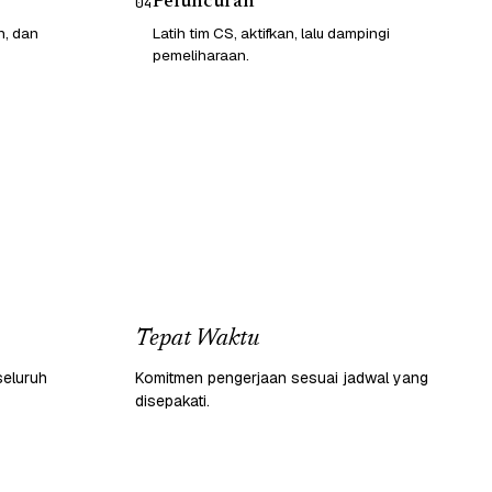
Peluncuran
04
n, dan
Latih tim CS, aktifkan, lalu dampingi
pemeliharaan.
Tepat Waktu
seluruh
Komitmen pengerjaan sesuai jadwal yang
disepakati.