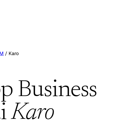
RM
/
Karo
p Business
i
Karo