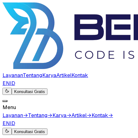
Layanan
Tentang
Karya
Artikel
Kontak
EN
ID
Konsultasi Gratis
Menu
Layanan
→
Tentang
→
Karya
→
Artikel
→
Kontak
→
EN
ID
Konsultasi Gratis