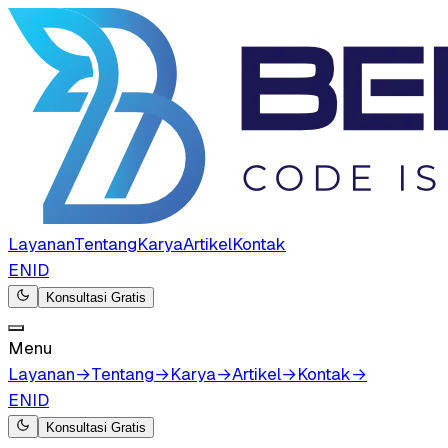
Layanan
Tentang
Karya
Artikel
Kontak
EN
ID
Konsultasi Gratis
Menu
Layanan
→
Tentang
→
Karya
→
Artikel
→
Kontak
→
EN
ID
Konsultasi Gratis