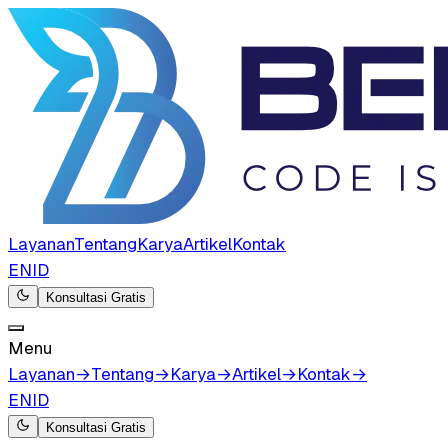
Layanan
Tentang
Karya
Artikel
Kontak
EN
ID
Konsultasi Gratis
Menu
Layanan
→
Tentang
→
Karya
→
Artikel
→
Kontak
→
EN
ID
Konsultasi Gratis