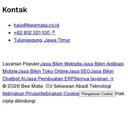
Kontak
halo@beemata.co.id
+62 812 321 100
↗
Tulungagung, Jawa Timur
Layanan Populer
Jasa Bikin Website
Jasa Bikin Aplikasi
Mobile
Jasa Bikin Toko Online
Jasa SEO
Jasa Bikin
Chatbot AI
Jasa Pembuatan ERP
Semua layanan →
© 2026 Bee Mata · CV Sekawan Abadi Teknologi
Kebijakan Privasi
Kebijakan Cookie
Hak
Pengaturan Cookie
cipta dilindungi.