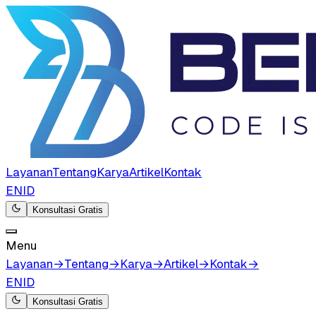
Layanan
Tentang
Karya
Artikel
Kontak
EN
ID
Konsultasi Gratis
Menu
Layanan
→
Tentang
→
Karya
→
Artikel
→
Kontak
→
EN
ID
Konsultasi Gratis