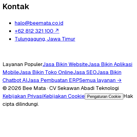
Kontak
halo@beemata.co.id
+62 812 321 100
↗
Tulungagung, Jawa Timur
Layanan Populer
Jasa Bikin Website
Jasa Bikin Aplikasi
Mobile
Jasa Bikin Toko Online
Jasa SEO
Jasa Bikin
Chatbot AI
Jasa Pembuatan ERP
Semua layanan →
© 2026 Bee Mata · CV Sekawan Abadi Teknologi
Kebijakan Privasi
Kebijakan Cookie
Hak
Pengaturan Cookie
cipta dilindungi.