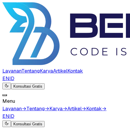
Layanan
Tentang
Karya
Artikel
Kontak
EN
ID
Konsultasi Gratis
Menu
Layanan
→
Tentang
→
Karya
→
Artikel
→
Kontak
→
EN
ID
Konsultasi Gratis