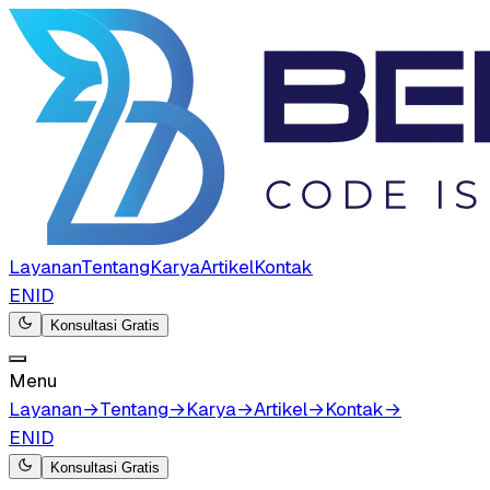
Layanan
Tentang
Karya
Artikel
Kontak
EN
ID
Konsultasi Gratis
Menu
Layanan
→
Tentang
→
Karya
→
Artikel
→
Kontak
→
EN
ID
Konsultasi Gratis