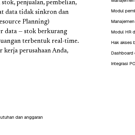
Manajemen i
stok, penjualan, pembelian,
Modul pembe
t data tidak sinkron dan
Manajemen 
esource Planning)
r data — stok berkurang
Modul HR da
euangan terbentuk real-time.
Hak akses b
 kerja perusahaan Anda,
Dashboard d
Integrasi P
butuhan dan anggaran