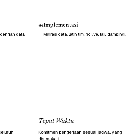
Implementasi
04
 dengan data
Migrasi data, latih tim, go live, lalu dampingi.
Tepat Waktu
seluruh
Komitmen pengerjaan sesuai jadwal yang
disepakati.