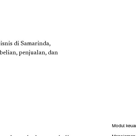
snis di Samarinda,
elian, penjualan, dan
Modul keuang