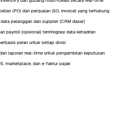
nventory dan gudang multi-lokasi secara real-time
lian (PO) dan penjualan (SO, invoice) yang terhubung
data pelanggan dan supplier (CRM dasar)
n payroll (opsional) terintegrasi data kehadiran
erbasis peran untuk setiap divisi
an laporan real-time untuk pengambilan keputusan
OS, marketplace, dan e-faktur pajak