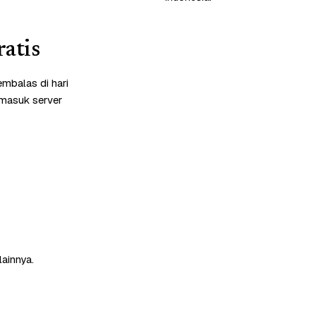
atis
mbalas di hari
rmasuk server
lainnya.