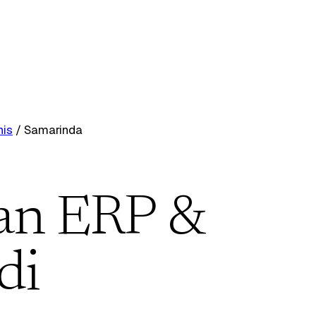
nis
/
Samarinda
an ERP &
di