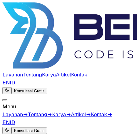
Layanan
Tentang
Karya
Artikel
Kontak
EN
ID
Konsultasi Gratis
Menu
Layanan
→
Tentang
→
Karya
→
Artikel
→
Kontak
→
EN
ID
Konsultasi Gratis