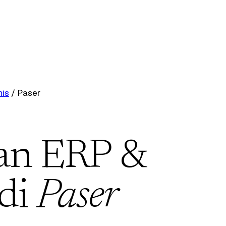
nis
/
Paser
an ERP &
 di
Paser