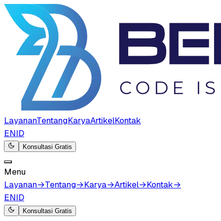
Layanan
Tentang
Karya
Artikel
Kontak
EN
ID
Konsultasi Gratis
Menu
Layanan
→
Tentang
→
Karya
→
Artikel
→
Kontak
→
EN
ID
Konsultasi Gratis