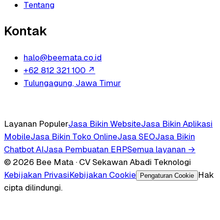
Tentang
Kontak
halo@beemata.co.id
+62 812 321 100
↗
Tulungagung, Jawa Timur
Layanan Populer
Jasa Bikin Website
Jasa Bikin Aplikasi
Mobile
Jasa Bikin Toko Online
Jasa SEO
Jasa Bikin
Chatbot AI
Jasa Pembuatan ERP
Semua layanan →
© 2026 Bee Mata · CV Sekawan Abadi Teknologi
Kebijakan Privasi
Kebijakan Cookie
Hak
Pengaturan Cookie
cipta dilindungi.