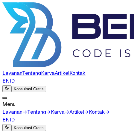
Layanan
Tentang
Karya
Artikel
Kontak
EN
ID
Konsultasi Gratis
Menu
Layanan
→
Tentang
→
Karya
→
Artikel
→
Kontak
→
EN
ID
Konsultasi Gratis