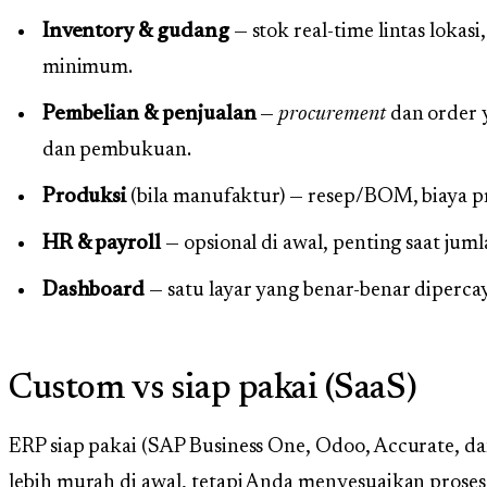
Inventory & gudang
— stok real-time lintas lokas
minimum.
Pembelian & penjualan
—
procurement
dan order 
dan pembukuan.
Produksi
(bila manufaktur) — resep/BOM, biaya pro
HR & payroll
— opsional di awal, penting saat ju
Dashboard
— satu layar yang benar-benar dipercay
Custom vs siap pakai (SaaS)
ERP siap pakai (SAP Business One, Odoo, Accurate, dan
lebih murah di awal, tetapi Anda menyesuaikan proses