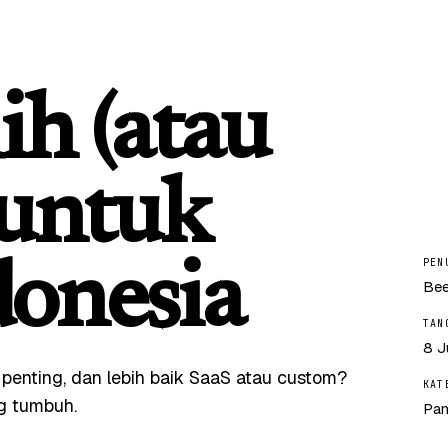
h (atau
 untuk
PEN
donesia
Bee
TAN
8 J
penting, dan lebih baik SaaS atau custom?
KAT
g tumbuh.
Pan