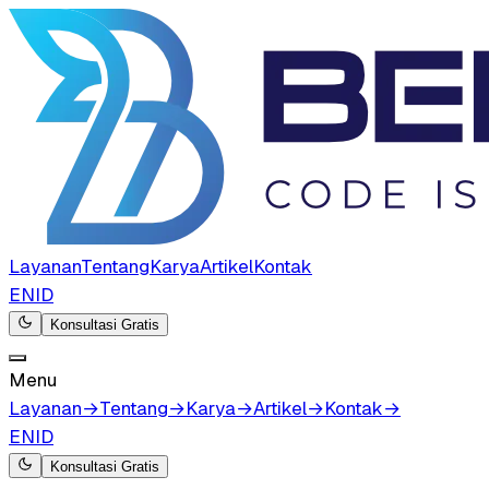
Layanan
Tentang
Karya
Artikel
Kontak
EN
ID
Konsultasi Gratis
Menu
Layanan
→
Tentang
→
Karya
→
Artikel
→
Kontak
→
EN
ID
Konsultasi Gratis