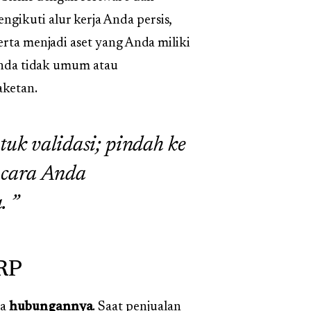
gikuti alur kerja Anda persis,
erta menjadi aset yang Anda miliki
 Anda tidak umum atau
aketan.
uk validasi; pindah ke
 cara Anda
.
ERP
da
hubungannya
. Saat penjualan