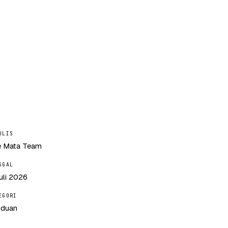
ULIS
 Mata Team
GGAL
uli 2026
EGORI
duan