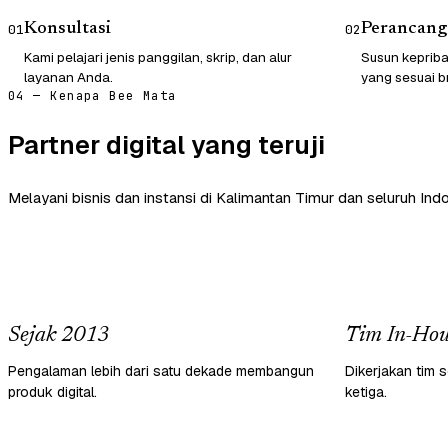
Konsultasi
Perancang
01
02
Kami pelajari jenis panggilan, skrip, dan alur
Susun kepriba
layanan Anda.
yang sesuai b
04 — Kenapa Bee Mata
Partner digital yang teruji
Melayani bisnis dan instansi di Kalimantan Timur dan seluruh Indo
Sejak 2013
Tim In-Hou
Pengalaman lebih dari satu dekade membangun
Dikerjakan tim s
produk digital.
ketiga.