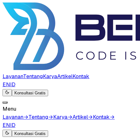
Layanan
Tentang
Karya
Artikel
Kontak
EN
ID
Konsultasi Gratis
Menu
Layanan
→
Tentang
→
Karya
→
Artikel
→
Kontak
→
EN
ID
Konsultasi Gratis