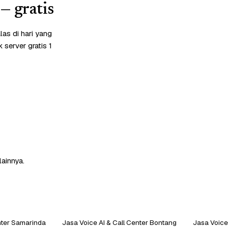
— gratis
as di hari yang
server gratis 1
lainnya.
nter Samarinda
Jasa Voice AI & Call Center Bontang
Jasa Voice 