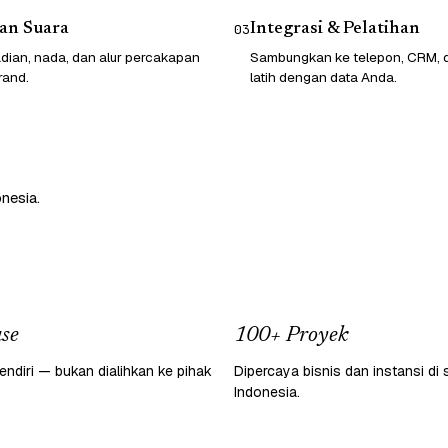
an Suara
Integrasi & Pelatihan
03
dian, nada, dan alur percakapan
Sambungkan ke telepon, CRM, da
rand.
latih dengan data Anda.
nesia.
se
100+ Proyek
endiri — bukan dialihkan ke pihak
Dipercaya bisnis dan instansi di 
Indonesia.