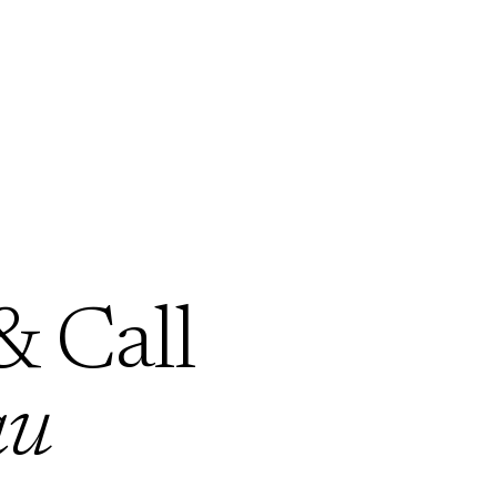
& Call
au