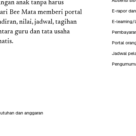
Absensi sis
angan anak tanpa harus
E-rapor dan
ari Bee Mata memberi portal
E-learning/
ran, nilai, jadwal, tagihan
tara guru dan tata usaha
Pembayaran
atis.
Portal ora
Jadwal pela
Pengumuman,
butuhan dan anggaran