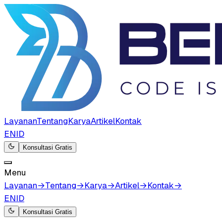
Layanan
Tentang
Karya
Artikel
Kontak
EN
ID
Konsultasi Gratis
Menu
Layanan
→
Tentang
→
Karya
→
Artikel
→
Kontak
→
EN
ID
Konsultasi Gratis