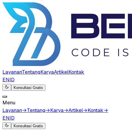
Layanan
Tentang
Karya
Artikel
Kontak
EN
ID
Konsultasi Gratis
Menu
Layanan
→
Tentang
→
Karya
→
Artikel
→
Kontak
→
EN
ID
Konsultasi Gratis