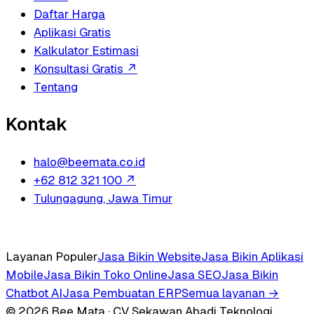
Daftar Harga
Aplikasi Gratis
Kalkulator Estimasi
Konsultasi Gratis
↗
Tentang
Kontak
halo@beemata.co.id
+62 812 321 100
↗
Tulungagung, Jawa Timur
Layanan Populer
Jasa Bikin Website
Jasa Bikin Aplikasi
Mobile
Jasa Bikin Toko Online
Jasa SEO
Jasa Bikin
Chatbot AI
Jasa Pembuatan ERP
Semua layanan →
© 2026 Bee Mata · CV Sekawan Abadi Teknologi