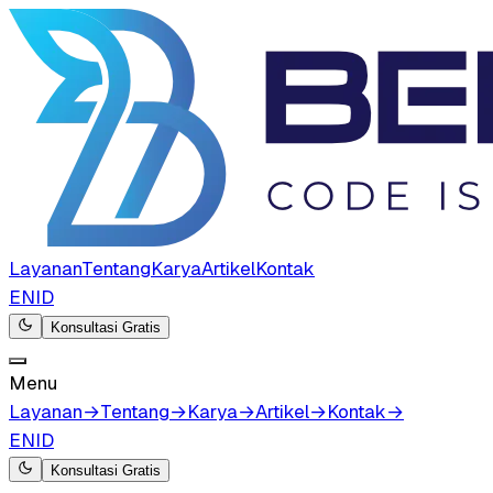
Layanan
Tentang
Karya
Artikel
Kontak
EN
ID
Konsultasi Gratis
Menu
Layanan
→
Tentang
→
Karya
→
Artikel
→
Kontak
→
EN
ID
Konsultasi Gratis