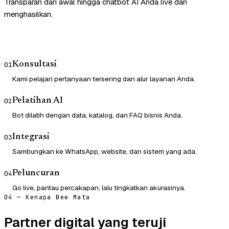
Transparan dari awal hingga chatbot AI Anda live dan
menghasilkan.
Konsultasi
01
Kami pelajari pertanyaan tersering dan alur layanan Anda.
Pelatihan AI
02
Bot dilatih dengan data, katalog, dan FAQ bisnis Anda.
Integrasi
03
Sambungkan ke WhatsApp, website, dan sistem yang ada.
Peluncuran
04
Go live, pantau percakapan, lalu tingkatkan akurasinya.
04 — Kenapa Bee Mata
Partner digital yang teruji