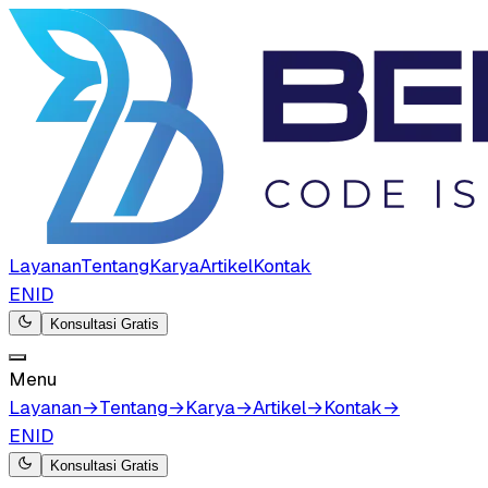
Layanan
Tentang
Karya
Artikel
Kontak
EN
ID
Konsultasi Gratis
Menu
Layanan
→
Tentang
→
Karya
→
Artikel
→
Kontak
→
EN
ID
Konsultasi Gratis