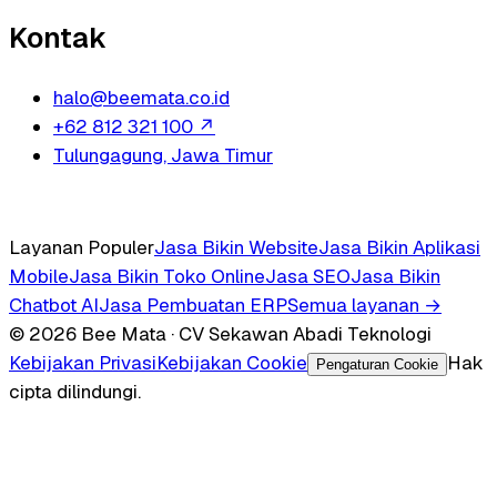
Kontak
halo@beemata.co.id
+62 812 321 100
↗
Tulungagung, Jawa Timur
Layanan Populer
Jasa Bikin Website
Jasa Bikin Aplikasi
Mobile
Jasa Bikin Toko Online
Jasa SEO
Jasa Bikin
Chatbot AI
Jasa Pembuatan ERP
Semua layanan →
© 2026 Bee Mata · CV Sekawan Abadi Teknologi
Kebijakan Privasi
Kebijakan Cookie
Hak
Pengaturan Cookie
cipta dilindungi.