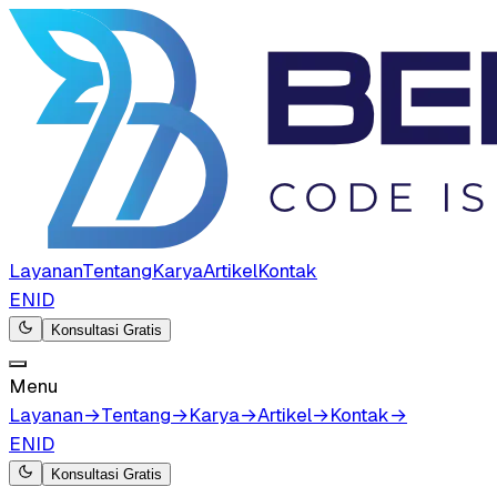
Layanan
Tentang
Karya
Artikel
Kontak
EN
ID
Konsultasi Gratis
Menu
Layanan
→
Tentang
→
Karya
→
Artikel
→
Kontak
→
EN
ID
Konsultasi Gratis