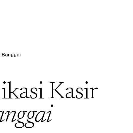
/
Banggai
ikasi Kasir
anggai