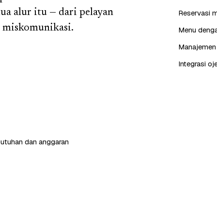
a alur itu — dari pelayan
Reservasi m
a miskomunikasi.
Menu dengan
Manajemen p
Integrasi oj
butuhan dan anggaran