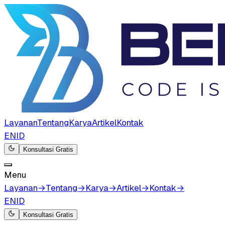
Layanan
Tentang
Karya
Artikel
Kontak
EN
ID
Konsultasi Gratis
Menu
Layanan
→
Tentang
→
Karya
→
Artikel
→
Kontak
→
EN
ID
Konsultasi Gratis