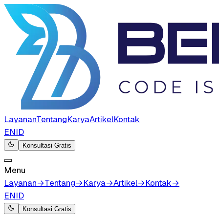
Layanan
Tentang
Karya
Artikel
Kontak
EN
ID
Konsultasi Gratis
Menu
Layanan
→
Tentang
→
Karya
→
Artikel
→
Kontak
→
EN
ID
Konsultasi Gratis