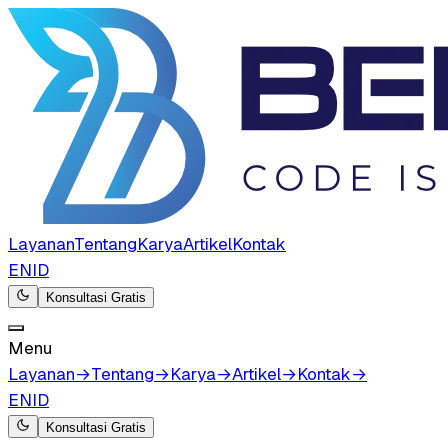
Layanan
Tentang
Karya
Artikel
Kontak
EN
ID
Konsultasi Gratis
Menu
Layanan
→
Tentang
→
Karya
→
Artikel
→
Kontak
→
EN
ID
Konsultasi Gratis