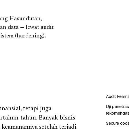
ang Hasundutan,
an data — lewat audit
sistem (hardening).
Audit keaman
Uji penetra
nansial, tetapi juga
rekomendas
tahun-tahun. Banyak bisnis
Secure cod
keamanannya setelah terjadi