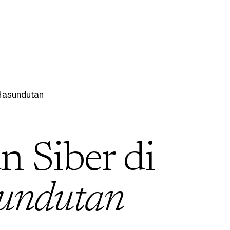
asundutan
 Siber di
undutan