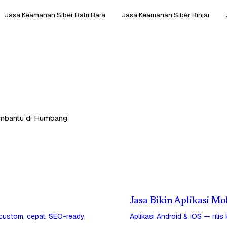
Jasa Keamanan Siber Batu Bara
Jasa Keamanan Siber Binjai
membantu di Humbang
Jasa Bikin Aplikasi 
 custom, cepat, SEO-ready.
Aplikasi Android & iOS — rilis