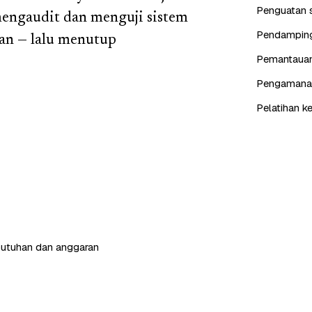
Penguatan s
mengaudit dan menguji sistem
Pendampinga
an — lalu menutup
Pemantauan 
Pengamanan 
Pelatihan k
butuhan dan anggaran