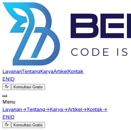
Layanan
Tentang
Karya
Artikel
Kontak
EN
ID
Konsultasi Gratis
Menu
Layanan
→
Tentang
→
Karya
→
Artikel
→
Kontak
→
EN
ID
Konsultasi Gratis