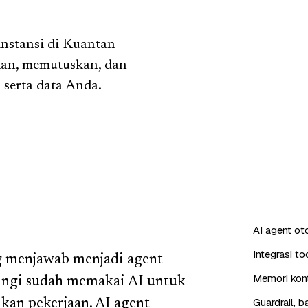
nstansi di Kuantan
kan, memutuskan, dan
 serta data Anda.
AI agent o
Integrasi t
g menjawab menjadi agent
Memori kont
gingi sudah memakai AI untuk
Guardrail, 
kan pekerjaan. AI agent