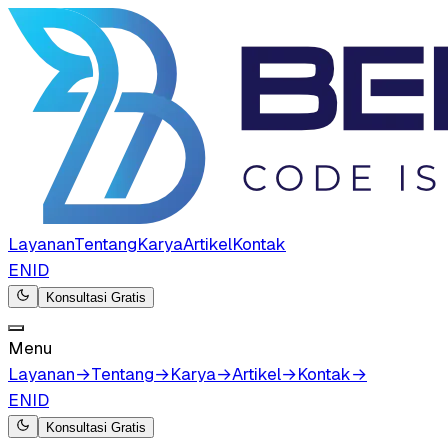
Layanan
Tentang
Karya
Artikel
Kontak
EN
ID
Konsultasi Gratis
Menu
Layanan
→
Tentang
→
Karya
→
Artikel
→
Kontak
→
EN
ID
Konsultasi Gratis