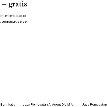
— gratis
kami membalas di
k termasuk server
 Bengkalis
Jasa Pembuatan AI Agent D U M A I
Jasa Pembuatan AI