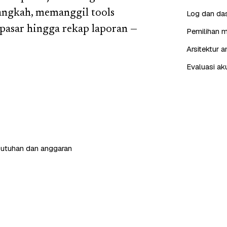
langkah, memanggil tools
Log dan das
 pasar hingga rekap laporan —
Pemilihan m
Arsitektur 
Evaluasi ak
butuhan dan anggaran