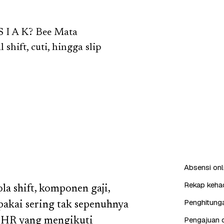
S I A K? Bee Mata
hift, cuti, hingga slip
Absensi onl
Rekap kehad
la shift, komponen gaji,
Penghitunga
 pakai sering tak sepenuhnya
Pengajuan d
n HR yang mengikuti