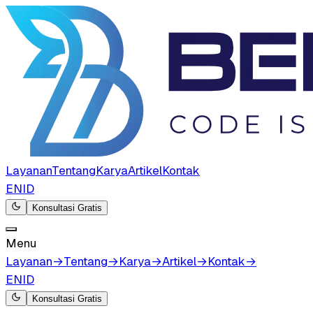
Layanan
Tentang
Karya
Artikel
Kontak
EN
ID
Konsultasi Gratis
Menu
Layanan
→
Tentang
→
Karya
→
Artikel
→
Kontak
→
EN
ID
Konsultasi Gratis