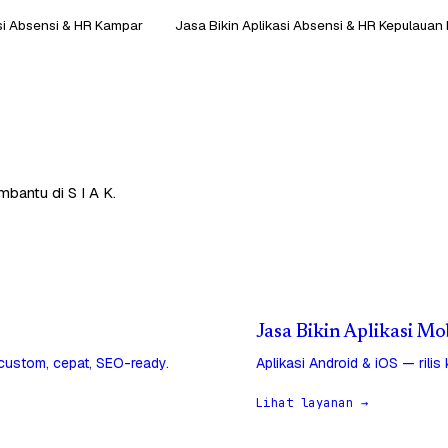
asi Absensi & HR Kampar
Jasa Bikin Aplikasi Absensi & HR Kepulauan 
mbantu di S I A K.
Jasa Bikin Aplikasi Mob
 custom, cepat, SEO-ready.
Aplikasi Android & iOS — rilis
Lihat layanan →