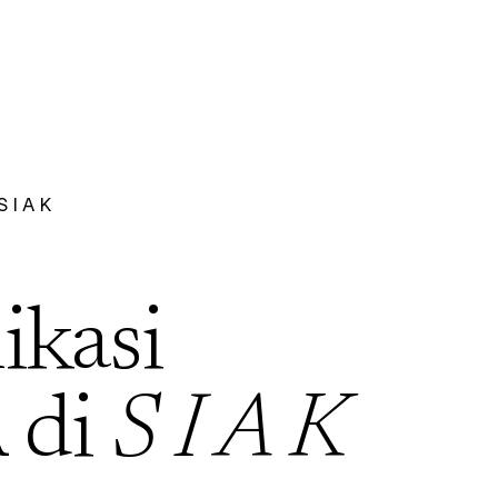
S I A K
ikasi
 di
S I A K