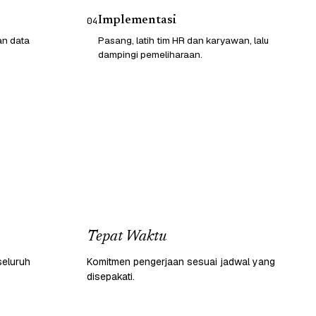
Implementasi
04
an data
Pasang, latih tim HR dan karyawan, lalu
dampingi pemeliharaan.
Tepat Waktu
seluruh
Komitmen pengerjaan sesuai jadwal yang
disepakati.