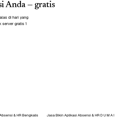
si Anda — gratis
las di hari yang
server gratis 1
 Absensi & HR Bengkalis
Jasa Bikin Aplikasi Absensi & HR D U M A I