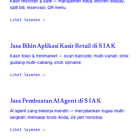
Kasir restoran & kafe — manajemen meja, kitchen display,
split bill, reservasi, QR menu.
Lihat layanan →
Jasa Bikin Aplikasi Kasir Retail di S I A K
Kasir toko & minimarket — scan barcode, multi-varian, stok
gudang multi-cabang, stok opname.
Lihat layanan →
Jasa Pembuatan AI Agent di S I A K
AI agent yang bekerja mandiri — menjalankan tugas multi-
langkah, memakai tools Anda, 24 jam nonstop.
Lihat layanan →