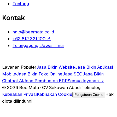
Tentang
Kontak
halo@beemata.co.id
+62 812 321 100
↗
Tulungagung, Jawa Timur
Layanan Populer
Jasa Bikin Website
Jasa Bikin Aplikasi
Mobile
Jasa Bikin Toko Online
Jasa SEO
Jasa Bikin
Chatbot AI
Jasa Pembuatan ERP
Semua layanan →
© 2026 Bee Mata · CV Sekawan Abadi Teknologi
Kebijakan Privasi
Kebijakan Cookie
Hak
Pengaturan Cookie
cipta dilindungi.