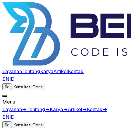
Layanan
Tentang
Karya
Artikel
Kontak
EN
ID
Konsultasi Gratis
Menu
Layanan
→
Tentang
→
Karya
→
Artikel
→
Kontak
→
EN
ID
Konsultasi Gratis