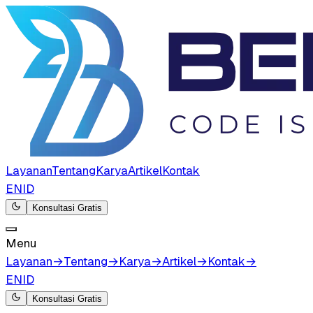
Layanan
Tentang
Karya
Artikel
Kontak
EN
ID
Konsultasi Gratis
Menu
Layanan
→
Tentang
→
Karya
→
Artikel
→
Kontak
→
EN
ID
Konsultasi Gratis