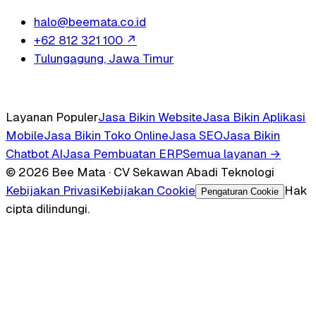
halo@beemata.co.id
+62 812 321 100
↗
Tulungagung, Jawa Timur
Layanan Populer
Jasa Bikin Website
Jasa Bikin Aplikasi
Mobile
Jasa Bikin Toko Online
Jasa SEO
Jasa Bikin
Chatbot AI
Jasa Pembuatan ERP
Semua layanan →
© 2026 Bee Mata · CV Sekawan Abadi Teknologi
Kebijakan Privasi
Kebijakan Cookie
Hak
Pengaturan Cookie
cipta dilindungi.