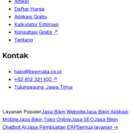
Artikel
Daftar Harga
Aplikasi Gratis
Kalkulator Estimasi
Konsultasi Gratis
↗
Tentang
Kontak
halo@beemata.co.id
+62 812 321 100
↗
Tulungagung, Jawa Timur
Layanan Populer
Jasa Bikin Website
Jasa Bikin Aplikasi
Mobile
Jasa Bikin Toko Online
Jasa SEO
Jasa Bikin
Chatbot AI
Jasa Pembuatan ERP
Semua layanan →