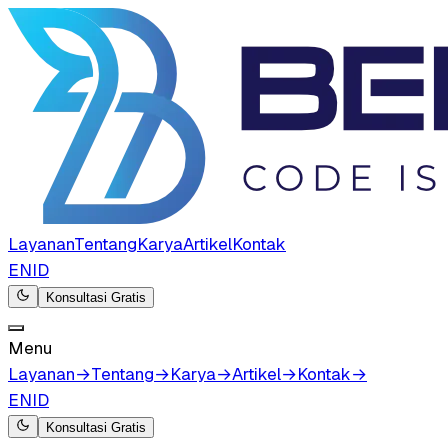
Layanan
Tentang
Karya
Artikel
Kontak
EN
ID
Konsultasi Gratis
Menu
Layanan
→
Tentang
→
Karya
→
Artikel
→
Kontak
→
EN
ID
Konsultasi Gratis