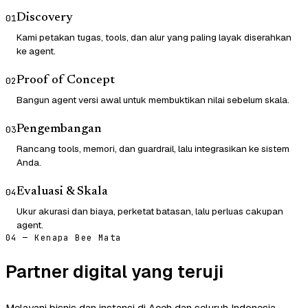
Discovery
01
Kami petakan tugas, tools, dan alur yang paling layak diserahkan
ke agent.
Proof of Concept
02
Bangun agent versi awal untuk membuktikan nilai sebelum skala.
Pengembangan
03
Rancang tools, memori, dan guardrail, lalu integrasikan ke sistem
Anda.
Evaluasi & Skala
04
Ukur akurasi dan biaya, perketat batasan, lalu perluas cakupan
agent.
04 — Kenapa Bee Mata
Partner digital yang teruji
Melayani bisnis dan instansi di Aceh dan seluruh Indonesia.