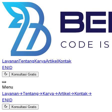
Layanan
Tentang
Karya
Artikel
Kontak
EN
ID
Konsultasi Gratis
Menu
Layanan
→
Tentang
→
Karya
→
Artikel
→
Kontak
→
EN
ID
Konsultasi Gratis