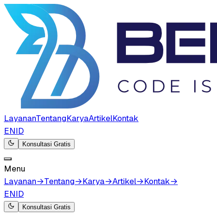
Layanan
Tentang
Karya
Artikel
Kontak
EN
ID
Konsultasi Gratis
Menu
Layanan
→
Tentang
→
Karya
→
Artikel
→
Kontak
→
EN
ID
Konsultasi Gratis