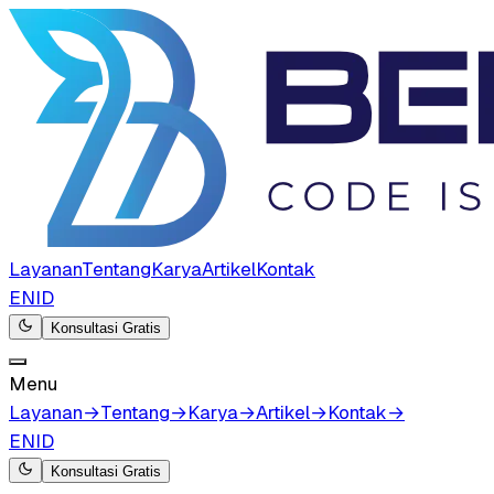
Layanan
Tentang
Karya
Artikel
Kontak
EN
ID
Konsultasi Gratis
Menu
Layanan
→
Tentang
→
Karya
→
Artikel
→
Kontak
→
EN
ID
Konsultasi Gratis