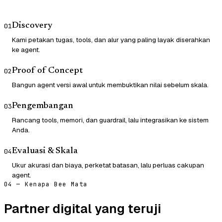
Discovery
01
Kami petakan tugas, tools, dan alur yang paling layak diserahkan
ke agent.
Proof of Concept
02
Bangun agent versi awal untuk membuktikan nilai sebelum skala.
Pengembangan
03
Rancang tools, memori, dan guardrail, lalu integrasikan ke sistem
Anda.
Evaluasi & Skala
04
Ukur akurasi dan biaya, perketat batasan, lalu perluas cakupan
agent.
04 — Kenapa Bee Mata
Partner digital yang teruji